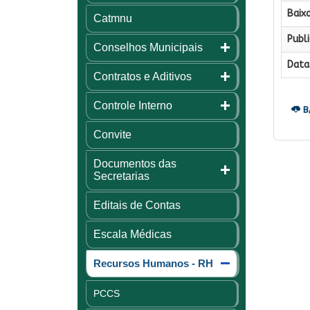
Baixa
Catmnu
Publi
Conselhos Municipais
Data 
Contratos e Aditivos
Controle Interno
B
Convite
Documentos das
Secretarias
Editais de Contas
Escala Médicas
Recursos Humanos - RH
PCCS