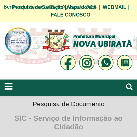
Bem vindo! Sábado, 08 de Agosto de 2026
Pesquisa de Satifação
|
Mapa do site
|
WEBMAIL
|
FALE CONOSCO
Pesquisa de Documento
SIC - Serviço de Informação ao
Cidadão