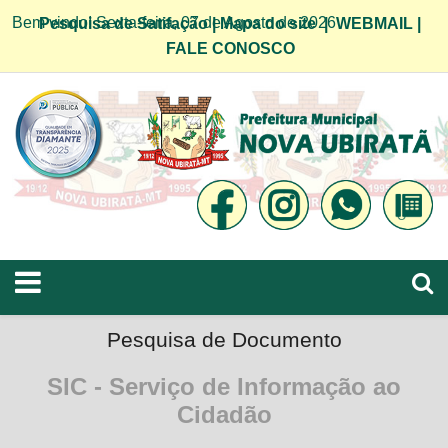
Bem vindo! Sexta-feira, 07 de Agosto de 2026
Pesquisa de Satifação
|
Mapa do site
|
WEBMAIL
|
FALE CONOSCO
Pesquisa de Documento
SIC - Serviço de Informação ao
Cidadão