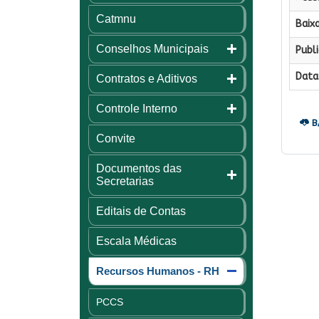
Catmnu
Baixa
Conselhos Municipais
Publi
Data 
Contratos e Aditivos
Controle Interno
B
Convite
Documentos das
Secretarias
Editais de Contas
Escala Médicas
Recursos Humanos - RH
PCCS