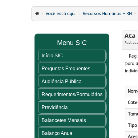
Você está aqui:
Recursos Humanos - RH
Ata 
Menu SIC
Publica
Início SIC
- Regi
para a
Perguntas Frequentes
indivi
Audiência Pública
Nome
Requerimentos/Formulários
Categ
Previdência
Tama
Balancetes Mensais
Tipo 
Balanço Anual
Aces