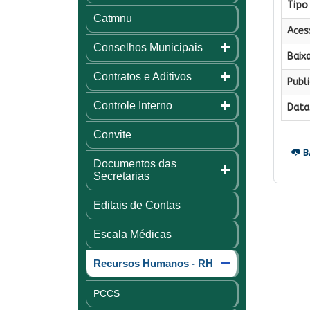
Tipo 
Catmnu
Aces
Conselhos Municipais
Baixa
Contratos e Aditivos
Publi
Controle Interno
Data 
Convite
B
Documentos das
Secretarias
Editais de Contas
Escala Médicas
Recursos Humanos - RH
PCCS