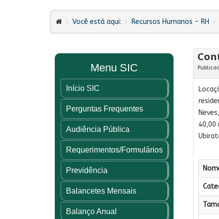
Você está aqui:
Recursos Humanos - RH
Cont
Menu SIC
Publica
Início SIC
Locaç
reside
Perguntas Frequentes
Neves,
40,00 
Audiência Pública
Ubirat
Requerimentos/Formulários
Nome
Previdência
Categ
Balancetes Mensais
Tama
Balanço Anual