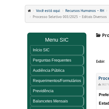
Você está aqui:
Recursos Humanos - RH
Processo Seletivo 003/2025 - Editais Diversos
Pro
Menu SIC
Início SIC
Perguntas Frequentes
Exibir:
Audiência Pública
Proce
Requerimentos/Formulários
3827 
Previdência
Prefe
Balancetes Mensais
Estad