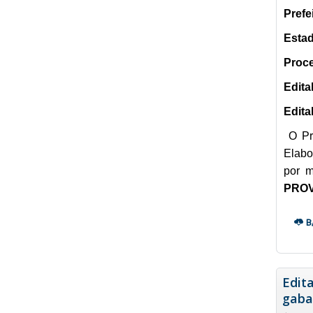
Prefe
Estad
Proce
Edita
Edita
O Pr
Elabo
por m
PROV
B
Edit
gaba