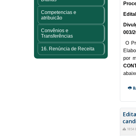
Proce
Competencias e
Edita
atribuicão
Divul
Convênios e
003/2
Transferências
O Pr
16. Renúncia de Receita
Elabo
por m
CONT
abaixo
B
Edita
cand
1854 