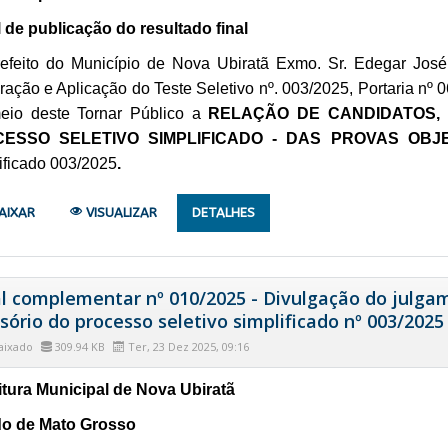
l de publicação do resultado final
efeito do Município de Nova Ubiratã Exmo. Sr. Edegar José
ração e Aplicação do Teste Seletivo nº. 003/2025, Portaria nº 
eio deste Tornar Público a
RELAÇÃO DE CANDIDATOS,
ESSO SELETIVO SIMPLIFICADO - DAS PROVAS OBJ
ificado 003/2025
.
AIXAR
VISUALIZAR
DETALHES
al complementar nº 010/2025 - Divulgação do julgam
sório do processo seletivo simplificado nº 003/2025
aixado
309.94 KB
Ter, 23 Dez 2025, 09:16
itura Municipal de Nova Ubiratã
o de Mato Grosso