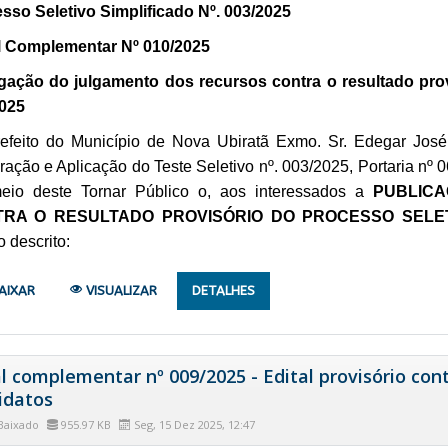
sso Seletivo Simplificado Nº. 003/2025
l Complementar Nº 010/2025
gação do julgamento dos recursos contra o resultado prov
025
efeito do Município de Nova Ubiratã Exmo. Sr. Edegar José
ração e Aplicação do Teste Seletivo nº. 003/2025, Portaria nº 
eio deste Tornar Público o, aos interessados a
PUBLICA
RA O RESULTADO PROVISÓRIO DO PROCESSO SELETIV
 descrito:
AIXAR
VISUALIZAR
DETALHES
l complementar nº 009/2025 - Edital provisório con
idatos
Baixado
955.97 KB
Seg, 15 Dez 2025, 12:47