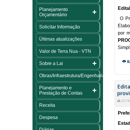
Edita
Planejamento
Orçamentário
O Pr
Elabo
Solicitar Informação
por m
Últimas atualizações
PROC
Simpl
Valor de Terra Nua - VTN
B
Sobre a Lai
Obras/Infraestrutura/Engenharia
Edit
Planejamento e
provi
Prestação de Contas
227 B
Receita
Prefe
Despesa
Estad
Diárias