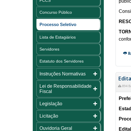
PCCS
públi
Consi
Concurso Público
RESO
Processo Seletivo
TOR
Lista de Estagiários
confo
Servidores
B
Estatuto dos Servidores
Instruções Normativas
Edita
Lei de Responsabilidade
894 B
Fiscal
Prefe
Legislação
Estad
Licitação
Proce
Ouvidoria Geral
Edita