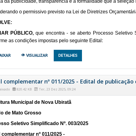
ca da publicidade, transparência e a formalidade que a seleção
derando o permissivo previsto na Lei de Diretrizes Orçamentári
LVE:
NAR PÚBLICO,
que encontra - se aberto Processo Seletivo 
rme as condições impostas pelo seguinte Edital:
AIXAR
VISUALIZAR
DETALHES
l complementar nº 011/2025 - Edital de publicação 
aixado
820.42 KB
Ter, 23 Dez 2025, 09:24
itura Municipal de Nova Ubiratã
o de Mato Grosso
sso Seletivo Simplificado Nº. 003/2025
l complementar nº 011/2025 -