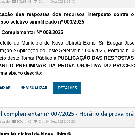
aixado
342.53 KB
Qui, 11 Dez 2025, 08:43
cação das respostas dos recursos interposto contra o 
sso seletivo simplificado nº 003/2025
l Complementar Nº 008/2025
efeito do Município de Nova Ubiratã Exmo. Sr. Edegar José
ração e Aplicação do Teste Seletivo nº. 003/2025, Portaria nº 
eio deste Tornar Público a
PUBLICAÇÃO DAS RESPOSTAS
RITO PRELIMINAR DA PROVA OBJETIVA DO PROCESSO
rme abaixo descrito:
AIXAR
VISUALIZAR
DETALHES
al complementar nº 007/2025 - Horário da prova prát
aixado
200.14 KB
Qui, 04 Dez 2025, 08:33
itura Municipal de Nova Ubiratã