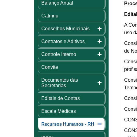
Balanço Anual
Proce
Edita
Catmnu
A Com
Conselhos Municipais
uso da
Contratos e Aditivos
Consi
de No
Controle Interno
Consi
Convite
profi
Documentos das
Consi
Secretarias
Tempo
Editais de Contas
Consi
Consi
Escala Médicas
CONSI
Recursos Humanos - RH
CONSI