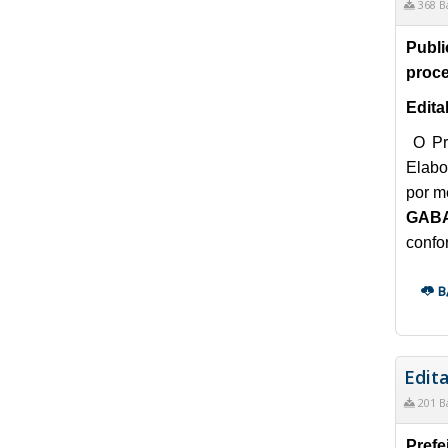
368 B
Publi
proce
Edita
O Pr
Elabo
por m
GABA
confo
B
Edit
201 B
Prefe