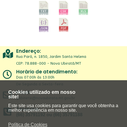
Endereço:
Rua Pará, n. 1850, Jardim Santa Helena
CEP: 78.888-000 - Nova Ubiratã/MT
Horário de atendimento:
Das 07:00h às 13:00h
De Segunda a Sexta-feira
Email:
Cookies utilizado em nosso
site!
gabinete@novaubirata.mt.gov.br
Este site usa cookies para garantir que você obtenha a
Telefone:
melhor experiência em nosso site.
(66) 35791192 ou (66) 35791188
Política de Cookies