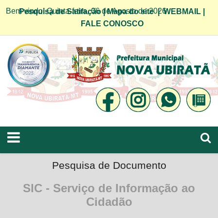
Bem vindo! Quinta-feira, 06 de Agosto de 2026
Pesquisa de Satifação
|
Mapa do site
|
WEBMAIL
|
FALE CONOSCO
Pesquisa de Documento
SIC - Serviço de Informação ao
Cidadão