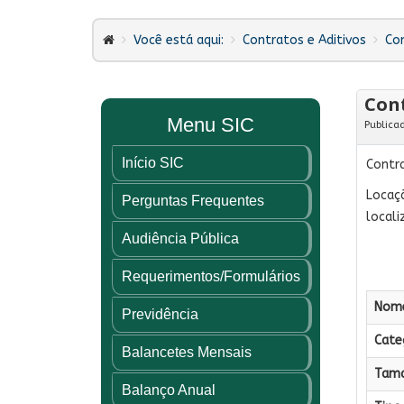
Você está aqui:
Contratos e Aditivos
Co
Cont
Menu SIC
Publica
Início SIC
Contr
Locaçã
Perguntas Frequentes
locali
Audiência Pública
Requerimentos/Formulários
Nome
Previdência
Categ
Balancetes Mensais
Tama
Balanço Anual