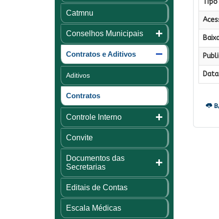
Tipo 
Catmnu
Aces
Conselhos Municipais
Baixa
Contratos e Aditivos
Publi
Data 
Aditivos
Contratos
B
Controle Interno
Convite
Documentos das
Secretarias
Editais de Contas
Escala Médicas