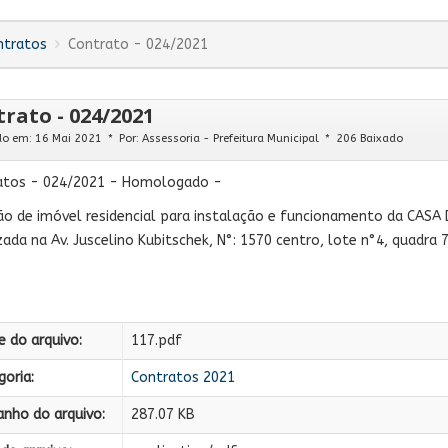
ntratos
Contrato - 024/2021
rato - 024/2021
do em: 16 Mai 2021
Por:
Assessoria - Prefeitura Municipal
206 Baixado
atos - 024/2021 - Homologado -
o de imóvel residencial para instalação e funcionamento da CASA
zada na Av. Juscelino Kubitschek, N°: 1570 centro, lote n°4, quadra 7
 do arquivo:
117.pdf
oria:
Contratos 2021
nho do arquivo:
287.07 KB