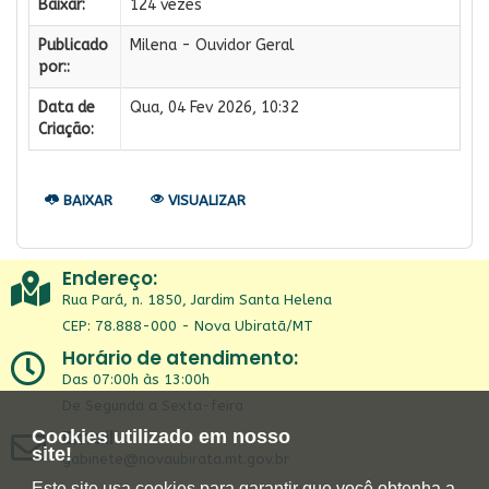
Baixar:
124 vezes
Publicado
Milena - Ouvidor Geral
por::
Data de
Qua, 04 Fev 2026, 10:32
Criação:
BAIXAR
VISUALIZAR
Endereço:
Rua Pará, n. 1850, Jardim Santa Helena
CEP: 78.888-000 - Nova Ubiratã/MT
Horário de atendimento:
Das 07:00h às 13:00h
De Segunda a Sexta-feira
Email:
Cookies utilizado em nosso
site!
gabinete@novaubirata.mt.gov.br
Este site usa cookies para garantir que você obtenha a