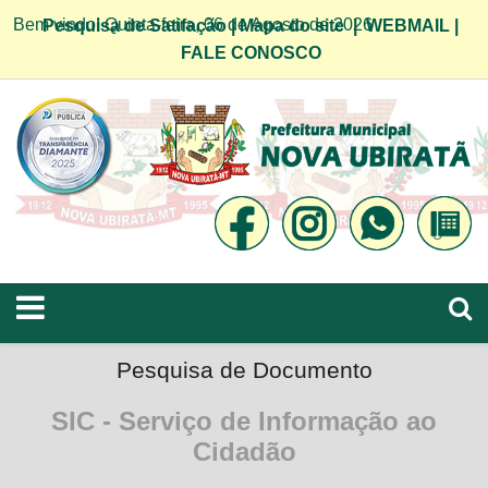
Bem vindo! Quinta-feira, 06 de Agosto de 2026
Pesquisa de Satifação
|
Mapa do site
|
WEBMAIL
|
FALE CONOSCO
Pesquisa de Documento
SIC - Serviço de Informação ao
Cidadão