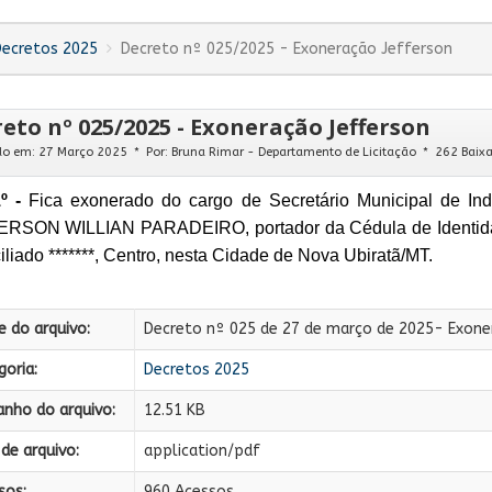
Decretos 2025
Decreto nº 025/2025 - Exoneração Jefferson
eto nº 025/2025 - Exoneração Jefferson
do em: 27 Março 2025
Por:
Bruna Rimar - Departamento de Licitação
262 Baix
º -
Fica exonerado do cargo de Secretário Municipal de Indú
RSON WILLIAN PARADEIRO, portador da Cédula de Identidade R
iliado *******, Centro, nesta Cidade de Nova Ubiratã/MT.
 do arquivo:
Decreto nº 025 de 27 de março de 2025- Exone
oria:
Decretos 2025
nho do arquivo:
12.51 KB
de arquivo:
application/pdf
sos:
960 Acessos