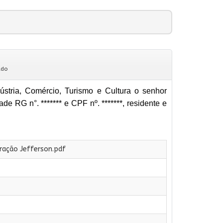
ado
stria, Comércio, Turismo e Cultura o senhor
G n°. ******* e CPF nº. *******, residente e
ração Jefferson.pdf