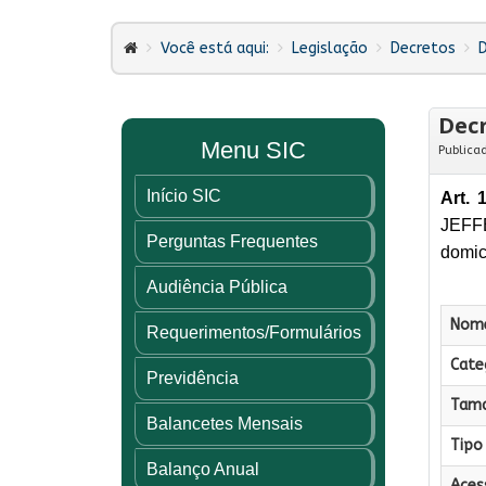
Você está aqui:
Legislação
Decretos
Decr
Menu SIC
Publica
Início SIC
Art. 1
JEFFE
Perguntas Frequentes
domic
Audiência Pública
Nome
Requerimentos/Formulários
Categ
Previdência
Tama
Balancetes Mensais
Tipo 
Balanço Anual
Aces