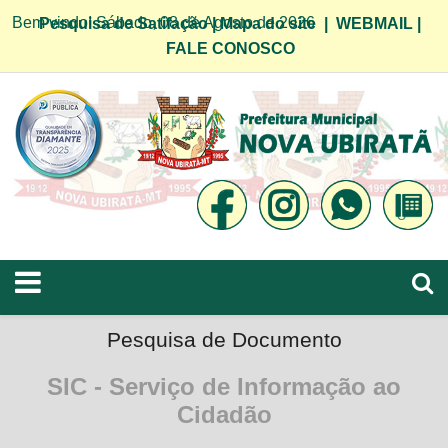
Bem vindo! Sábado, 08 de Agosto de 2026
Pesquisa de Satifação
|
Mapa do site
|
WEBMAIL
|
FALE CONOSCO
Pesquisa de Documento
SIC - Serviço de Informação ao
Cidadão