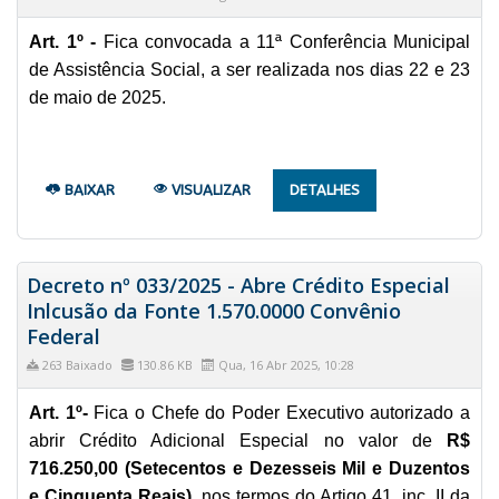
Art. 1º -
Fica convocada a 11ª Conferência Municipal
de Assistência Social, a ser realizada nos dias 22 e 23
de maio de 2025.
BAIXAR
VISUALIZAR
DETALHES
Decreto nº 033/2025 - Abre Crédito Especial
Inlcusão da Fonte 1.570.0000 Convênio
Federal
263 Baixado
130.86 KB
Qua, 16 Abr 2025, 10:28
Art. 1º-
Fica o Chefe do Poder Executivo autorizado a
abrir Crédito Adicional Especial no valor de
R$
716.250,00 (Setecentos e Dezesseis Mil e Duzentos
e Cinquenta Reais)
, nos termos do Artigo 41, inc. II da