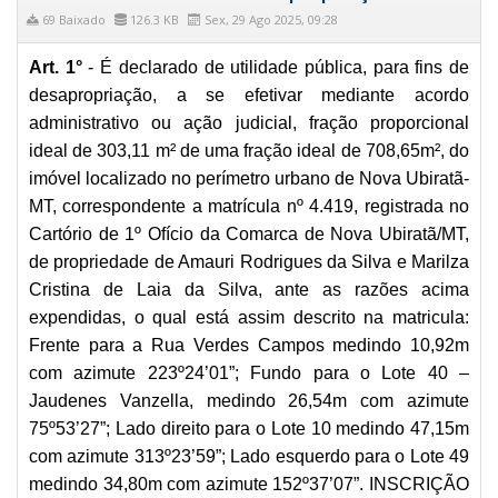
69 Baixado
126.3 KB
Sex, 29 Ago 2025, 09:28
Art. 1°
- É declarado de utilidade pública, para fins de
desapropriação, a se efetivar mediante acordo
administrativo ou ação judicial, fração proporcional
ideal de 303,11 m² de uma fração ideal de 708,65m², do
imóvel localizado no perímetro urbano de Nova Ubiratã-
MT, correspondente a matrícula nº 4.419, registrada no
Cartório de 1º Ofício da Comarca de Nova Ubiratã/MT,
de propriedade de Amauri Rodrigues da Silva e Marilza
Cristina de Laia da Silva, ante as razões acima
expendidas, o qual está assim descrito na matricula:
Frente para a Rua Verdes Campos medindo 10,92m
com azimute 223º24’01”; Fundo para o Lote 40 –
Jaudenes Vanzella, medindo 26,54m com azimute
75º53’27”; Lado direito para o Lote 10 medindo 47,15m
com azimute 313º23’59”; Lado esquerdo para o Lote 49
medindo 34,80m com azimute 152º37’07”. INSCRIÇÃO