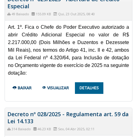
Especial
49 Baixado
155.09 KB
Qui, 23 Out 2025, 08:40
Art. 1º. Fica o Chefe do Poder Executivo autorizado a
abrir Crédito Adicional Especial no valor de R$
2.217.000,00 (Dois Milhões e Duzentos e Dezessete
Mil Reais), nos termos do Artigo 41, inc. II e 42, ambos
da Lei Federal nº 4.320/64, para Inclusão de dotação
no Orçamento vigente do exercício de 2025 na seguinte
dotação:
BAIXAR
VISUALIZAR
DETALHES
Decreto nº 028/2025 - Regulamenta art. 59 da
Lei 14.133
314 Baixado
46.23 KB
Sex, 04 Abr 2025, 02:11