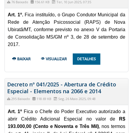
76 Baixado
156.61 KB
Ter, 10 Jun 2025, 07:35
Art. 1º.
Fica instituído, o Grupo Condutor Municipal da
Rede de Atenção Psicossocial (RAPS) de Nova
Ubiratã/MT, conforme previsto no anexo V da Portaria
de Consolidação MS/GM nº 3, de 28 de setembro de
2017.
BAIXAR
VISUALIZAR
DETALHES
Decreto nº 041/2025 - Abertura de Crédito
Especial - Elementos na 2066 e 2014
295 Baixado
118.69 KB
Seg, 26 Maio 2025, 09:48
Art. 1º
Fica o Chefe do Poder Executivo autorizado a
abrir Crédito Adicional Especial no valor de
R$
193.000,00 (Cento e Noventa e Três Mil)
, nos termos