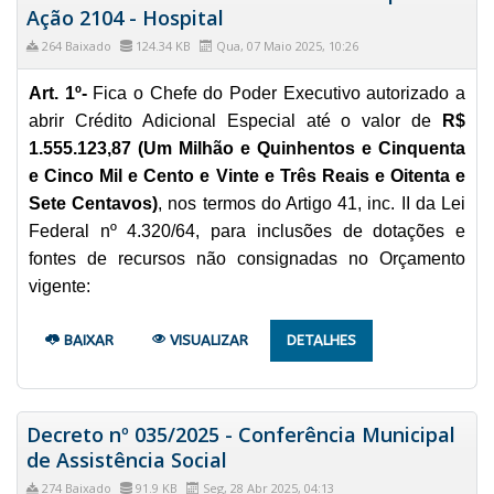
Ação 2104 - Hospital
264 Baixado
124.34 KB
Qua, 07 Maio 2025, 10:26
Art. 1º-
Fica o Chefe do Poder Executivo autorizado a
abrir Crédito Adicional Especial até o valor de
R$
1.555.123,87 (Um Milhão e Quinhentos e Cinquenta
e Cinco Mil e Cento e Vinte e Três Reais e Oitenta e
Sete Centavos)
, nos termos do Artigo 41, inc. II da Lei
Federal nº 4.320/64, para inclusões de dotações e
fontes de recursos não consignadas no Orçamento
vigente:
BAIXAR
VISUALIZAR
DETALHES
Decreto nº 035/2025 - Conferência Municipal
de Assistência Social
274 Baixado
91.9 KB
Seg, 28 Abr 2025, 04:13