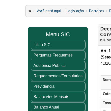
Você está aqui:
Legislação
Decretos
Decr
Con
Menu SIC
Publica
Início SIC
Art. 
Perguntas Frequentes
(Sete
4.320
Audiência Pública
Requerimentos/Formulários
Nome
Previdência
Categ
Balancetes Mensais
Tama
Balanço Anual