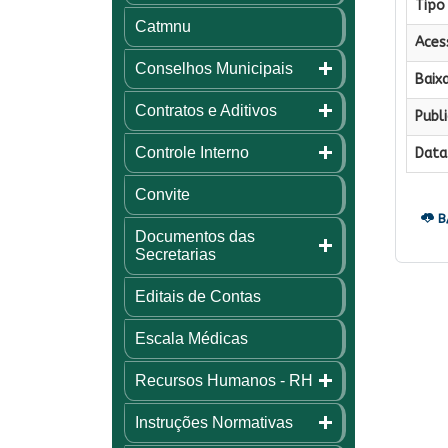
Tipo 
Catmnu
Aces
Conselhos Municipais
Baixa
Contratos e Aditivos
Publi
Controle Interno
Data 
Convite
B
Documentos das
Secretarias
Editais de Contas
Escala Médicas
Recursos Humanos - RH
Instruções Normativas