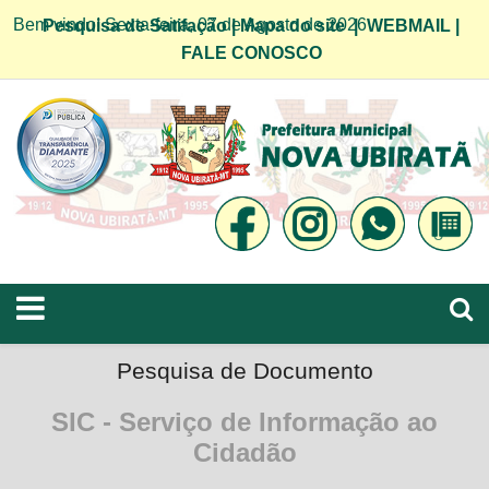
Bem vindo! Sexta-feira, 07 de Agosto de 2026
Pesquisa de Satifação
|
Mapa do site
|
WEBMAIL
|
FALE CONOSCO
Pesquisa de Documento
SIC - Serviço de Informação ao
Cidadão