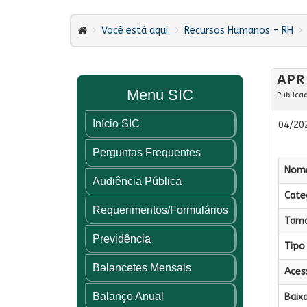
Você está aqui:
Recursos Humanos - RH
APR 
Menu SIC
Publica
Início SIC
04/202
Perguntas Frequentes
Nome
Audiência Pública
Categ
Requerimentos/Formulários
Tama
Previdência
Tipo 
Balancetes Mensais
Aces
Balanço Anual
Baixa