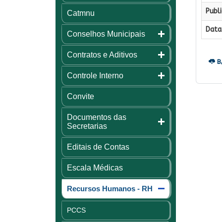
Publi
Catmnu
Data 
Conselhos Municipais
Contratos e Aditivos
B
Controle Interno
Convite
Documentos das
Secretarias
Editais de Contas
Escala Médicas
Recursos Humanos - RH
PCCS