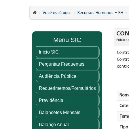
Você está aqui:
Recursos Humanos - RH
CON
Menu SIC
Publica
Início SIC
Contr
Contra
Perguntas Frequentes
contra
Audiência Pública
Requerimentos/Formulários
Nome
Previdência
Categ
Balancetes Mensais
Tama
Balanço Anual
Tipo 