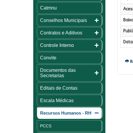
Catmnu
Aces
Baixa
Conselhos Municipais
Publi
Contratos e Aditivos
Data 
Controle Interno
Convite
B
Documentos das
Secretarias
Editais de Contas
Escala Médicas
Recursos Humanos - RH
PCCS