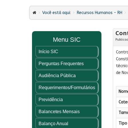
Você está aqui:
Recursos Humanos - RH
Cont
Menu SIC
Publica
Início SIC
Contr
Consti
Perguntas Frequentes
técnic
de Nov
Audiência Pública
Requerimentos/Formulários
Nome
Previdência
Categ
Balancetes Mensais
Tama
Tipo 
Balanço Anual