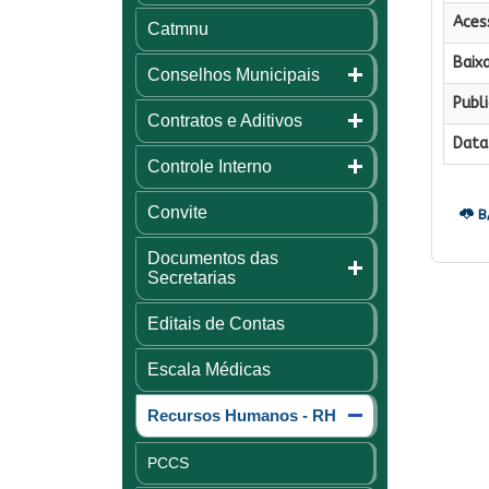
Aces
Catmnu
Baixa
Conselhos Municipais
Publi
Contratos e Aditivos
Data 
Controle Interno
Convite
B
Documentos das
Secretarias
Editais de Contas
Escala Médicas
Recursos Humanos - RH
PCCS