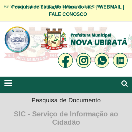
Bem vindo! Quinta-feira, 06 de Agosto de 2026
Pesquisa de Satifação
|
Mapa do site
|
WEBMAIL
|
FALE CONOSCO
Pesquisa de Documento
SIC - Serviço de Informação ao
Cidadão