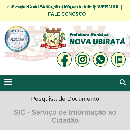
Bem vindo! Quinta-feira, 06 de Agosto de 2026
Pesquisa de Satifação
|
Mapa do site
|
WEBMAIL
|
FALE CONOSCO
Pesquisa de Documento
SIC - Serviço de Informação ao
Cidadão