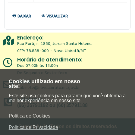
BAIXAR
VISUALIZAR
Endereço:
Rua Pará, n. 1850, Jardim Santa Helena
CEP: 78.888-000 - Nova Ubiratã/MT
Horário de atendimento:
Das 07:00h às 13:00h
De Segunda a Sexta-feira
Email:
Cookies utilizado em nosso
site!
gabinete@novaubirata.mt.gov.br
Este site usa cookies para garantir que você obtenha a
Telefone:
melhor experiência em nosso site.
(66) 35791192 ou (66) 35791188
Política de Cookies
Copyright © - Todos os direitos reservados
Política de Privacidade