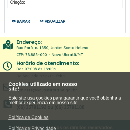
Criação:
BAIXAR
VISUALIZAR
Endereço:
Rua Pará, n. 1850, Jardim Santa Helena
CEP: 78.888-000 - Nova Ubiratã/MT
Horário de atendimento:
Das 07:00h às 13:00h
De Segunda a Sexta-feira
Email:
Cookies utilizado em nosso
site!
gabinete@novaubirata.mt.gov.br
Este site usa cookies para garantir que você obtenha a
Telefone:
melhor experiência em nosso site.
(66) 35791192 ou (66) 35791188
Política de Cookies
Copyright © - Todos os direitos reservados
Política de Privacidade