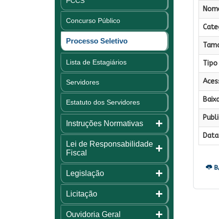
PCCS
Nome
Concurso Público
Categ
Processo Seletivo
Tama
Lista de Estagiários
Tipo 
Aces
Servidores
Baixa
Estatuto dos Servidores
Publi
Instruções Normativas
Data 
Lei de Responsabilidade
Fiscal
B
Legislação
Licitação
Ouvidoria Geral