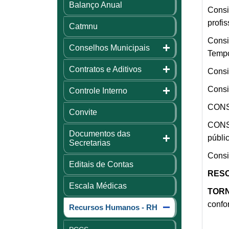
Balanço Anual
Consi
profi
Catmnu
Consi
Conselhos Municipais
Tempo
Contratos e Aditivos
Consi
Consi
Controle Interno
CONSI
Convite
CONSI
Documentos das
públi
Secretarias
Consi
Editais de Contas
RESO
Escala Médicas
TOR
confo
Recursos Humanos - RH