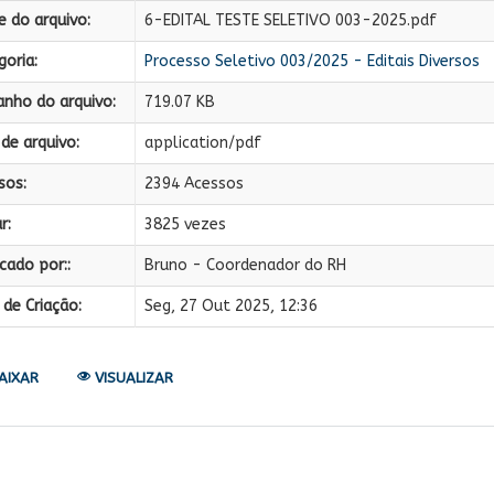
 do arquivo:
6-EDITAL TESTE SELETIVO 003-2025.pdf
oria:
Processo Seletivo 003/2025 - Editais Diversos
nho do arquivo:
719.07 KB
de arquivo:
application/pdf
sos:
2394 Acessos
r:
3825 vezes
cado por::
Bruno - Coordenador do RH
de Criação:
Seg, 27 Out 2025, 12:36
AIXAR
VISUALIZAR