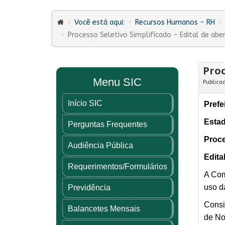
Você está aqui:
Recursos Humanos - RH
Processo Seletivo Simplificado - Edital de abe
Proc
Menu SIC
Publica
Início SIC
Prefe
Estad
Perguntas Frequentes
Proce
Audiência Pública
Edita
Requerimentos/Formulários
A Com
uso da
Previdência
Consi
Balancetes Mensais
de No